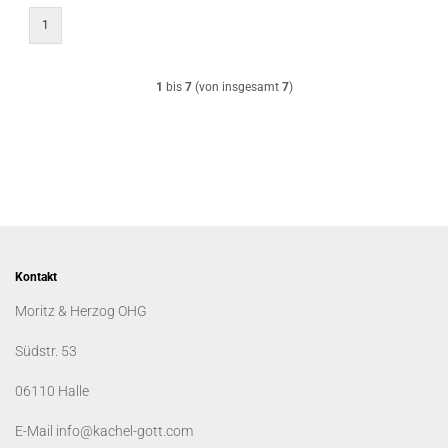
1
1
bis
7
(von insgesamt
7
)
Kontakt
Moritz & Herzog OHG
Südstr. 53
06110 Halle
E-Mail info@kachel-gott.com