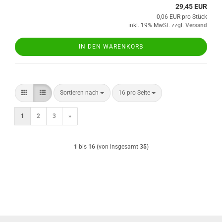
29,45 EUR
0,06 EUR pro Stück
inkl. 19% MwSt. zzgl.
Versand
IN DEN WARENKORB
Sortieren nach
pro Seite
Sortieren nach
16 pro Seite
1
2
3
»
1
bis
16
(von insgesamt
35
)