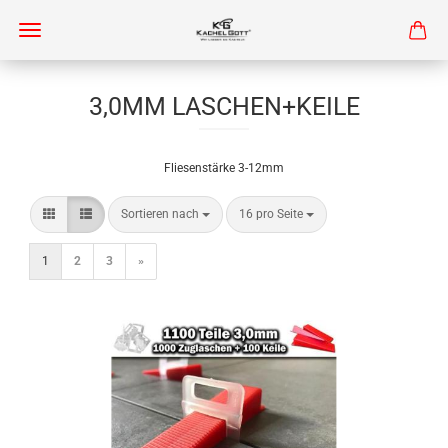
3,0MM LASCHEN+KEILE
Fliesenstärke 3-12mm
Sortieren nach
pro Seite
Sortieren nach
16 pro Seite
1
2
3
»