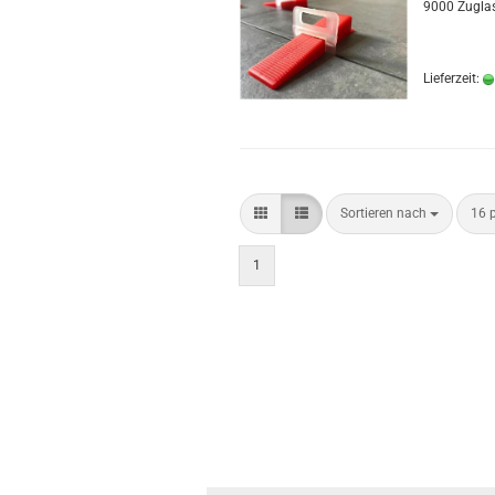
9000 Zuglas
Lieferzeit:
Sortieren nach
pro 
Sortieren nach
16 p
1