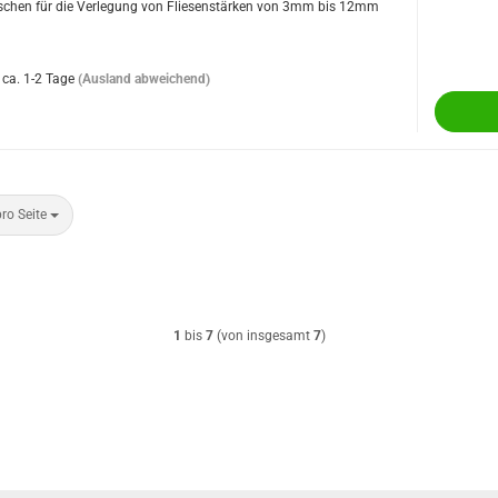
chen für die Verlegung von Fliesenstärken von 3mm bis 12mm
ca. 1-2 Tage
(Ausland abweichend)
Seite
ro Seite
1
bis
7
(von insgesamt
7
)