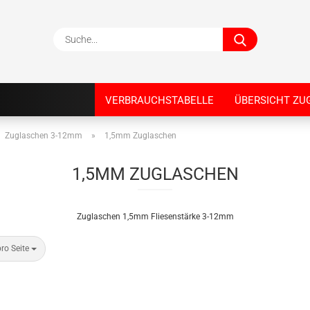
Suche...
VERBRAUCHSTABELLE
ÜBERSICHT ZU
Zuglaschen 3-12mm
»
1,5mm Zuglaschen
1,5MM ZUGLASCHEN
Zuglaschen 1,5mm Fliesenstärke 3-12mm
Seite
ro Seite