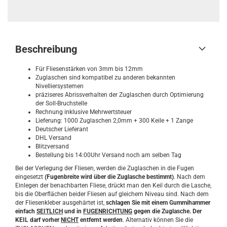
Beschreibung
Für Fliesenstärken von 3mm bis 12mm
Zuglaschen sind kompatibel zu anderen bekannten
Nivelliersystemen
präziseres Abrissverhalten der Zuglaschen durch Optimierung
der Soll-Bruchstelle
Rechnung inklusive Mehrwertsteuer
Lieferung: 1000 Zuglaschen 2,0mm + 300 Keile + 1 Zange
Deutscher Lieferant
DHL Versand
Blitzversand
Bestellung bis 14:00Uhr Versand noch am selben Tag
Bei der Verlegung der Fliesen, werden die Zuglaschen in die Fugen
eingesetzt
(Fugenbreite wird über die Zuglasche bestimmt)
. Nach dem
Einlegen der benachbarten Fliese, drückt man den Keil durch die Lasche,
bis die Oberflächen beider Fliesen auf gleichem Niveau sind. Nach dem
der Fliesenkleber ausgehärtet ist,
schlagen Sie mit einem Gummihammer
einfach
SEITLICH
und in
FUGENRICHTUNG
gegen die Zuglasche. Der
KEIL darf vorher
NICHT
entfernt werden
. Alternativ können Sie die