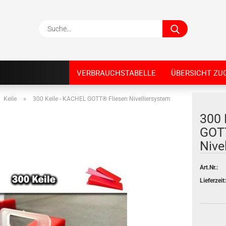
Suche...
VERBRAUCHSTABELLE
ÜBERSICHT ZU
Keile
»
300 Keile - KACHEL GOTT® Fliesen Nivelliersystem
300 
GOTT
Nive
Art.Nr.:
Lieferzeit: