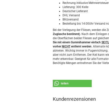
Rechnung inklusive Mehrwertsteue
Lieferung: 300 Keile
Deutscher Lieferant
DHL Versand
Blitzversand
Bestellung bis 14:00Uhr Versand n
Bei der Verlegung der Fliesen, werden die 
Zuglasche bestimmt)
. Nach dem Einlegen d
die Oberflächen beider Fliesen auf gleiche
Sie mit einem Gummihammer einfach
SEIT
vorher
NICHT
entfernt werden
. Alternativ
abtreten. Wichtig immer in Fugenrichtung. 
aber nicht zum Entfernen. Der Keil kann 
mehr erkennbar. Geeignet für alle Format
Benötigte Mengen entnehmen Sie der Verbr
teilen
Kundenrezensionen