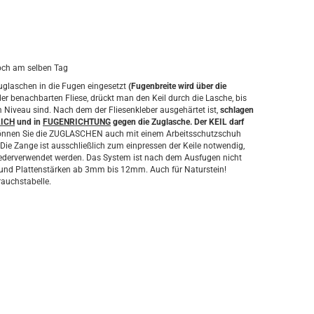
r
och am selben Tag
Zuglaschen in die Fugen eingesetzt
(Fugenbreite wird über die
er benachbarten Fliese, drückt man den Keil durch die Lasche, bis
m Niveau sind. Nach dem der Fliesenkleber ausgehärtet ist,
schlagen
LICH
und in
FUGENRICHTUNG
gegen die Zuglasche. Der KEIL darf
 können Sie die ZUGLASCHEN auch mit einem Arbeitsschutzschuh
Die Zange ist ausschließlich zum einpressen der Keile notwendig,
wiederverwendet werden. Das System ist nach dem Ausfugen nicht
e und Plattenstärken ab 3mm bis 12mm. Auch für Naturstein!
auchstabelle.