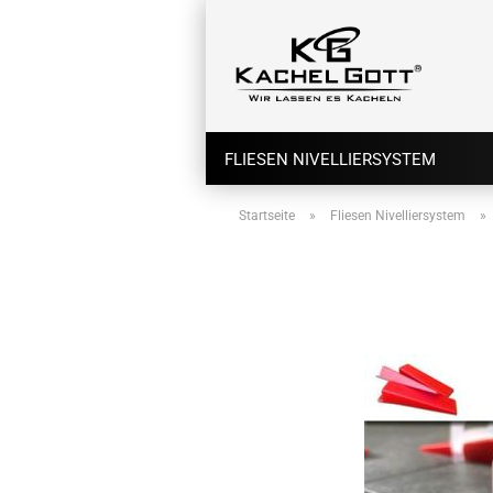
FLIESEN NIVELLIERSYSTEM
Startseite
»
Fliesen Nivelliersystem
»