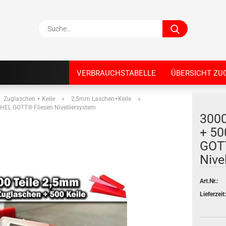
Suche...
VERBRAUCHSTABELLE
ÜBERSICHT ZU
Zuglaschen + Keile
»
2,5mm Laschen+Keile
»
HEL GOTT® Fliesen Nivelliersystem
300
+ 50
GOTT
Nive
Art.Nr.:
Lieferzeit: