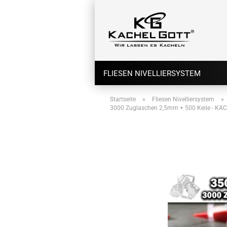
FLIESEN NIVELLIERSYSTEM
Startseite
»
Fliesen Nivelliersystem
»
3000 Zuglaschen 2,5mm + 500 Keile - KAC