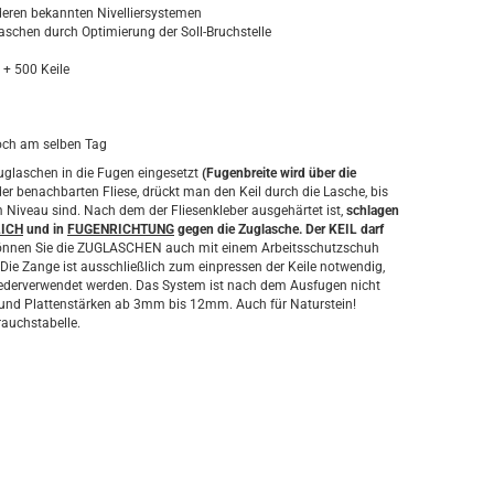
eren bekannten Nivelliersystemen
laschen durch Optimierung der Soll-Bruchstelle
r
 + 500 Keile
och am selben Tag
Zuglaschen in die Fugen eingesetzt
(Fugenbreite wird über die
er benachbarten Fliese, drückt man den Keil durch die Lasche, bis
m Niveau sind. Nach dem der Fliesenkleber ausgehärtet ist,
schlagen
LICH
und in
FUGENRICHTUNG
gegen die Zuglasche. Der KEIL darf
 können Sie die ZUGLASCHEN auch mit einem Arbeitsschutzschuh
Die Zange ist ausschließlich zum einpressen der Keile notwendig,
wiederverwendet werden. Das System ist nach dem Ausfugen nicht
e und Plattenstärken ab 3mm bis 12mm. Auch für Naturstein!
auchstabelle.