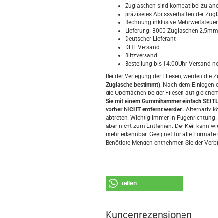
Zuglaschen sind kompatibel zu and
präziseres Abrissverhalten der Zug
Rechnung inklusive Mehrwertsteue
Lieferung: 3000 Zuglaschen 2,5mm
Deutscher Lieferant
DHL Versand
Blitzversand
Bestellung bis 14:00Uhr Versand n
Bei der Verlegung der Fliesen, werden die 
Zuglasche bestimmt)
. Nach dem Einlegen d
die Oberflächen beider Fliesen auf gleiche
Sie mit einem Gummihammer einfach
SEIT
vorher
NICHT
entfernt werden
. Alternativ
abtreten. Wichtig immer in Fugenrichtung. 
aber nicht zum Entfernen. Der Keil kann 
mehr erkennbar. Geeignet für alle Format
Benötigte Mengen entnehmen Sie der Verbr
teilen
Kundenrezensionen